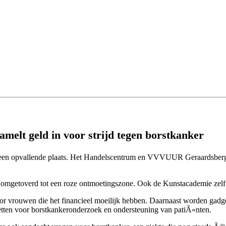
melt geld in voor strijd tegen borstkanker
aar een opvallende plaats. Het Handelscentrum en VVVUUR Geraardsbergen
t omgetoverd tot een roze ontmoetingszone. Ook de Kunstacademie zelf 
vrouwen die het financieel moeilijk hebben. Daarnaast worden gadget
nzetten voor borstkankeronderzoek en ondersteuning van patiÃ«nten.