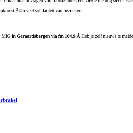
maar ook aandacht vragen voor borstkanker, een ziekte die nog steeds Ã
pkomst Ã©n veel solidariteit van bezoekers.
io MIG
in Geraardsbergen via fm 104.9.Â
Heb je zelf nieuws te melden
erbrakel