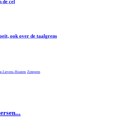
 de cel
it, ook over de taalgrens
nt-Lievens-Houtem
Zottegem
rsen...