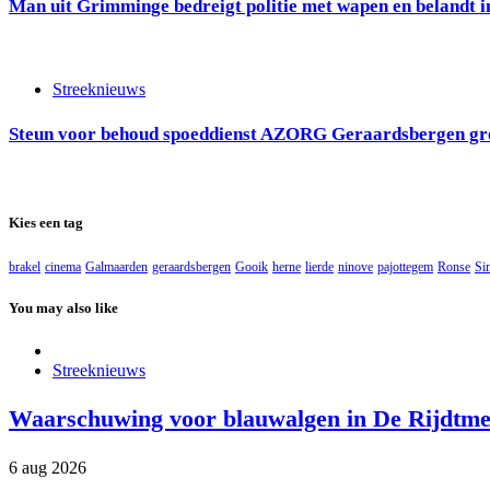
Man uit Grimminge bedreigt politie met wapen en belandt in
Streeknieuws
Steun voor behoud spoeddienst AZORG Geraardsbergen groe
Kies een tag
brakel
cinema
Galmaarden
geraardsbergen
Gooik
herne
lierde
ninove
pajottegem
Ronse
Si
You may also like
Streeknieuws
Waarschuwing voor blauwalgen in De Rijdtmee
6 aug 2026