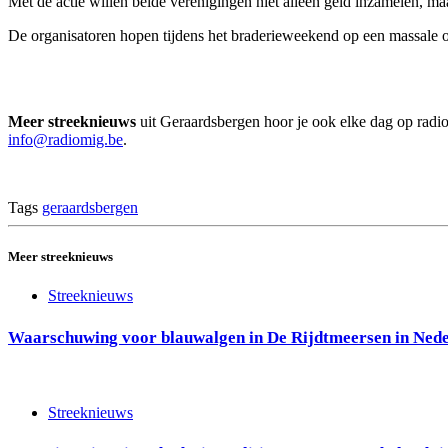
Met de actie willen beide verenigingen niet alleen geld inzamelen, 
De organisatoren hopen tijdens het braderieweekend op een massale o
Meer streeknieuws
uit Geraardsbergen hoor je ook elke dag op rad
info@radiomig.be
.
Tags
geraardsbergen
Meer streeknieuws
Streeknieuws
Waarschuwing voor blauwalgen in De Rijdtmeersen in Ned
Streeknieuws