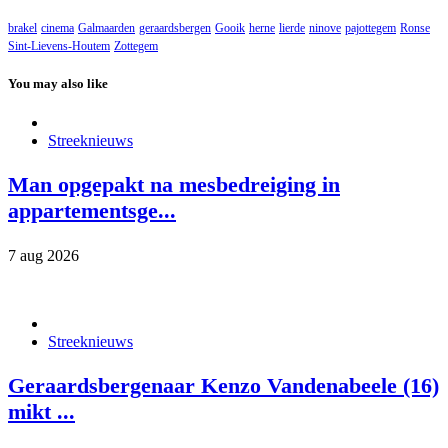
brakel
cinema
Galmaarden
geraardsbergen
Gooik
herne
lierde
ninove
pajottegem
Ronse
Sint-Lievens-Houtem
Zottegem
You may also like
Streeknieuws
Man opgepakt na mesbedreiging in
appartementsge...
7 aug 2026
Streeknieuws
Geraardsbergenaar Kenzo Vandenabeele (16)
mikt ...