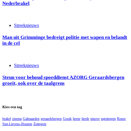
Nederbrakel
Streeknieuws
Man uit Grimminge bedreigt politie met wapen en belandt
in de cel
Streeknieuws
Steun voor behoud spoeddienst AZORG Geraardsbergen
groeit, ook over de taalgrens
Kies een tag
brakel
cinema
Galmaarden
geraardsbergen
Gooik
herne
lierde
ninove
pajottegem
Ronse
Sint-Lievens-Houtem
Zottegem