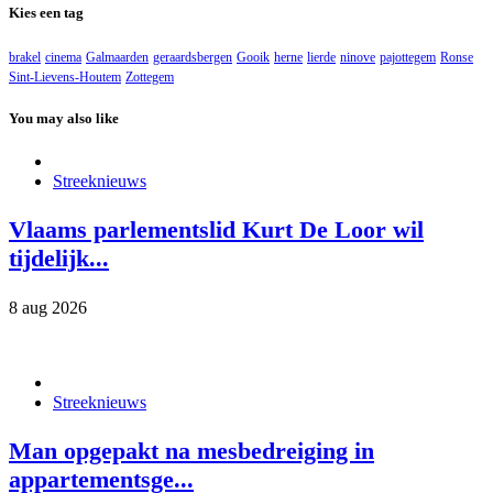
Kies een tag
brakel
cinema
Galmaarden
geraardsbergen
Gooik
herne
lierde
ninove
pajottegem
Ronse
Sint-Lievens-Houtem
Zottegem
You may also like
Streeknieuws
Vlaams parlementslid Kurt De Loor wil
tijdelijk...
8 aug 2026
Streeknieuws
Man opgepakt na mesbedreiging in
appartementsge...