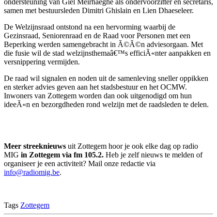
ondersteuning van Giel Meirhaeghe als ondervoorzitter en secretaris,
samen met bestuursleden Dimitri Ghislain en Lien Dhaeseleer.
De Welzijnsraad ontstond na een hervorming waarbij de
Gezinsraad, Seniorenraad en de Raad voor Personen met een
Beperking werden samengebracht in Ã©Ã©n adviesorgaan. Met
die fusie wil de stad welzijnsthemaâ€™s efficiÃ«nter aanpakken en
versnippering vermijden.
De raad wil signalen en noden uit de samenleving sneller oppikken
en sterker advies geven aan het stadsbestuur en het OCMW.
Inwoners van Zottegem worden dan ook uitgenodigd om hun
ideeÃ«n en bezorgdheden rond welzijn met de raadsleden te delen.
Meer streeknieuws
uit Zottegem hoor je ook elke dag op radio
MIG
in Zottegem via fm 105.2.
Heb je zelf nieuws te melden of
organiseer je een activiteit? Mail onze redactie via
info@radiomig.be
.
Tags
Zottegem