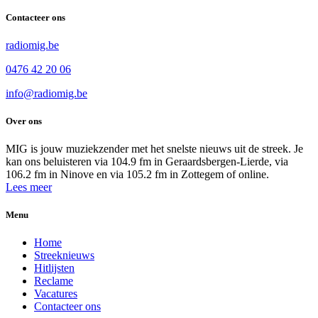
Contacteer ons
radiomig.be
0476 42 20 06
info@radiomig.be
Over ons
MIG is jouw muziekzender met het snelste nieuws uit de streek. Je
kan ons beluisteren via 104.9 fm in Geraardsbergen-Lierde, via
106.2 fm in Ninove en via 105.2 fm in Zottegem of online.
Lees meer
Menu
Home
Streeknieuws
Hitlijsten
Reclame
Vacatures
Contacteer ons