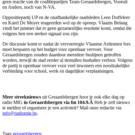
geen reactie van de coalitiepartijen Team Geraardsbergen, Vooruit
en Anders, noch van N-VA.
Oppositiepartij UP en de onafhankelijke raadsleden Leen Duffeleer
en Karel De Moyer reageerden wel op de oproep. Vlaams Belang
vindt het jammer dat er geen gezamenlijke resolutie komt, omdat die
volgens hen een sterker signaal zou zijn.
De discussie komt er nadat de vervoerregio Vlaamse Ardennen fors
moet besparen op het budget voor openbaar vervoer. Voor
Geraardsbergen zouden daardoor meerdere buslijnen getroffen
worden, terwijl de stad eerder al tientallen bushaltes verloor. Volgens
de partij is openbaar vervoer voor veel inwoners een noodzakelijke
verbinding voor school, werk en dagelijkse verplaatsingen.
Meer streeknieuws
uit Geraardsbergen hoor je ook elke dag op
radio MIG
in Geraardsbergen via fm 104.9.Â
Heb je zelf nieuws
te melden of organiseer je een activiteit? Mail onze redactie via
info@radiomig.be
.
Tags
geraardsbergen