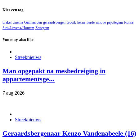
Kies een tag
brakel
cinema
Galmaarden
geraardsbergen
Gooik
herne
lierde
ninove
pajottegem
Ronse
Sint-Lievens-Houtem
Zottegem
You may also like
Streeknieuws
Man opgepakt na mesbedreiging in
appartementsge...
7 aug 2026
Streeknieuws
Geraardsbergenaar Kenzo Vandenabeele (16)