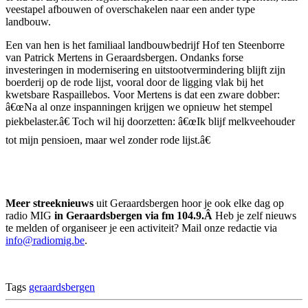
veestapel afbouwen of overschakelen naar een ander type
landbouw.
Een van hen is het familiaal landbouwbedrijf Hof ten Steenborre
van Patrick Mertens in Geraardsbergen. Ondanks forse
investeringen in modernisering en uitstootvermindering blijft zijn
boerderij op de rode lijst, vooral door de ligging vlak bij het
kwetsbare Raspaillebos. Voor Mertens is dat een zware dobber:
â€œNa al onze inspanningen krijgen we opnieuw het stempel
piekbelaster.â€ Toch wil hij doorzetten: â€œIk blijf melkveehouder
tot mijn pensioen, maar wel zonder rode lijst.â€
Meer streeknieuws
uit Geraardsbergen hoor je ook elke dag op
radio MIG
in Geraardsbergen via fm 104.9.Â
Heb je zelf nieuws
te melden of organiseer je een activiteit? Mail onze redactie via
info@radiomig.be
.
Tags
geraardsbergen