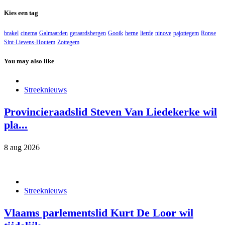
Kies een tag
brakel
cinema
Galmaarden
geraardsbergen
Gooik
herne
lierde
ninove
pajottegem
Ronse
Sint-Lievens-Houtem
Zottegem
You may also like
Streeknieuws
Provincieraadslid Steven Van Liedekerke wil
pla...
8 aug 2026
Streeknieuws
Vlaams parlementslid Kurt De Loor wil