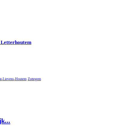
 Letterhoutem
nt-Lievens-Houtem
Zottegem
k...