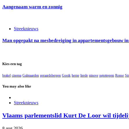
Aangenaam warm en zonnig
Streeknieuws
Man opgepakt na mesbedreiging in appartementsgebouw in
Kies een tag
brakel
cinema
Galmaarden
geraardsbergen
Gooik
herne
lierde
ninove
pajottegem
Ronse
Si
You may also like
Streeknieuws
Vlaams parlementslid Kurt De Loor wil tijdelij
8 aug 2026