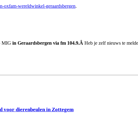
n-oxfam-wereldwinkel-geraardsbergen
.
io MIG
in Geraardsbergen via fm 104.9.Â
Heb je zelf nieuws te melden
d voor dierenbeulen in Zottegem