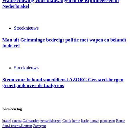
Waarschuwing voor blauwalgen in De Rijdtmeersen in
Nederbrakel
Streeknieuws
Man uit Grimminge bedreigt politie met wapen en belandt
in de cel
Streeknieuws
Steun voor behoud spoeddienst AZORG Geraardsbergen
groeit, ook over de taalgrens
Kies een tag
brakel
cinema
Galmaarden
geraardsbergen
Gooik
herne
lierde
ninove
pajottegem
Ronse
Sint-Lievens-Houtem
Zottegem